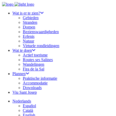
Wat is er te zien?
Gebieden
Stranden
Dorpen
Bezienswaardigheden
Erfenis
Natuur
Virtuele rondleidingen
Wat te doen
Actief toerisme
Routes ses Salines
Wandelingen
Fira de la Sal
Plannen
Praktische informatie
Accommodatie
Downloads
Viu Sant Josep
Nederlands
Español
Català
English