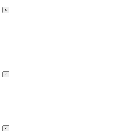
×
×
×