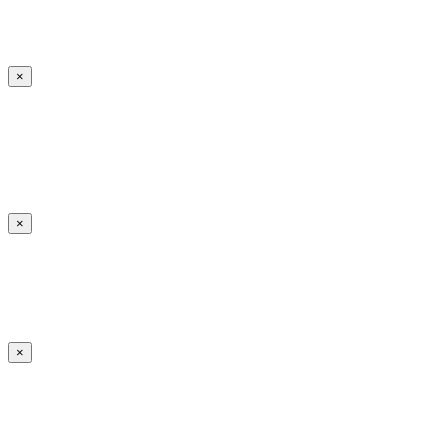
×
×
×