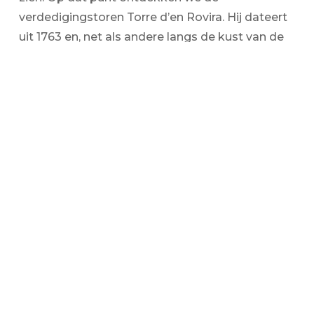
verdedigingstoren Torre d’en Rovira. Hij dateert
uit 1763 en, net als andere langs de kust van de
Pityusen verspreide torens, werd hij gebruikt als
wacht- en verdedigingstoren (hij had ooit
kanonnen). Deze toren waakt over de baai van
Sant Antoni, die zich op enkele kilometers
afstand bevindt. De toren heeft een
gezichtshoek waarmee het mogelijk is om ook
met de wachttoren van Es Savinar (Cala d’Hort)
en met de kerk van Sant Antoni de Portmany te
communiceren.
Zonsondergang in Platges de Comte