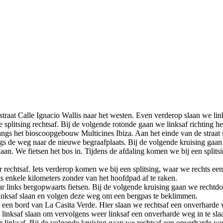
straat Calle Ignacio Wallis naar het westen. Even verderop slaan we lin
e splitsing rechtsaf. Bij de volgende rotonde gaan we linksaf richting he
 langs het bioscoopgebouw Multicines Ibiza. Aan het einde van de straat
gs de weg naar de nieuwe begraafplaats. Bij de volgende kruising gaan 
n. We fietsen het bos in. Tijdens de afdaling komen we bij een splitsin
 rechtsaf. Iets verderop komen we bij een splitsing, waar we rechts e
ts enkele kilometers zonder van het hoofdpad af te raken.
ar links bergopwaarts fietsen. Bij de volgende kruising gaan we rechtd
inksaf slaan en volgen deze weg om een bergpas te beklimmen.
 een bord van La Casita Verde. Hier slaan we rechtsaf een onverharde 
linksaf slaan om vervolgens weer linksaf een onverharde weg in te sl
 linksaf. Bij de volgende kruising gaan we rechtsaf een onverharde weg