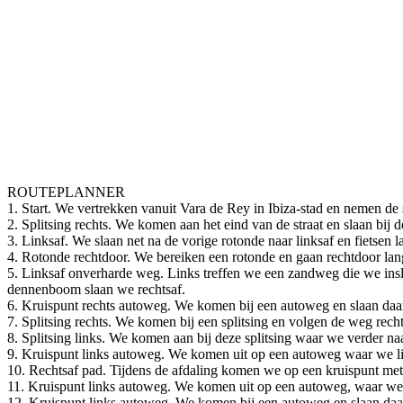
ROUTEPLANNER
1. Start. We vertrekken vanuit Vara de Rey in Ibiza-stad en nemen de 
2. Splitsing rechts. We komen aan het eind van de straat en slaan bij d
3. Linksaf. We slaan net na de vorige rotonde naar linksaf en fietsen
4. Rotonde rechtdoor. We bereiken een rotonde en gaan rechtdoor lan
5. Linksaf onverharde weg. Links treffen we een zandweg die we inslaa
dennenboom slaan we rechtsaf.
6. Kruispunt rechts autoweg. We komen bij een autoweg en slaan daar
7. Splitsing rechts. We komen bij een splitsing en volgen de weg rech
8. Splitsing links. We komen aan bij deze splitsing waar we verder na
9. Kruispunt links autoweg. We komen uit op een autoweg waar we l
10. Rechtsaf pad. Tijdens de afdaling komen we op een kruispunt met
11. Kruispunt links autoweg. We komen uit op een autoweg, waar we 
12. Kruispunt links autoweg. We komen bij een autoweg en slaan daar