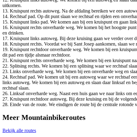
uitkomen.
13. Kruispunt rechts autoweg. Na de afdaling bereiken we een autow
14. Rechtsaf pad. Op dit punt slaan we rechtsaf en rijden een onver
15. Kruispunt links pad. We komen aan bij een kruispunt en gaan lin
16. Kruispunt rechts onverharde weg. We komen bij het hoogste punt 
en drinken.
17. Kruispunt links autoweg. Bij deze kruising gaan we verder over de
18. Kruispunt rechts. Voordat we bij Sant Josep aankomen, slaan we re
19. Kruispunt rechtdoor onverharde weg. We komen bij een kruispunt, 
dit pad een tijdje alsmaar rechtdoor.
21. Kruispunt rechts onverharde weg. We komen bij een kruispunt naast
22. Splitsing rechts. We komen bij een splitsing waar we rechtsaf sla
23. Links onverharde weg. We komen bij een onverharde weg en slaan 
24. Rechtsaf pad. We komen uit bij een autoweg waar we rechtsaf een 
links autoweg. We komen bij een autoweg en slaan daar linksaf en be
rechtsaf slaan.
26. Linksaf onverharde weg. Naast een huis gaan we naar links om ee
27. Kruispunt rechtdoor autoweg. Bij deze kruising en bij de volgend
28. Einde van de route. We eindigen de route bij de centrale rotonde 
Meer Mountainbikeroutes
Bekijk alle routes