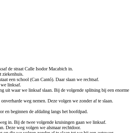
ksaf de straat Calle Isodor Macabich in.
t ziekenhuis.
 staat een school (Can Cantó). Daar slaan we rechtsaf.
we linksaf.
g uit waar we linksaf slaan. Bij de volgende splitsing bij een enorme
en onverharde weg nemen. Deze volgen we zonder af te slaan.
oor en beginnen de afdaling langs het hoofdpad.
weg in. Bij de twee volgende kruisingen gaan we linksaf.
aan. Deze weg volgen we alsmaar rechtdoor.
 op die we volgen zonder af te slaan tot we bij een autoweg