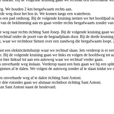
eg. We houden 2 km bergafwaarts rechts aan.
harde weg door het bos in. We komen langs een waterbron.
ks een pad omhoog. Bij de volgende kruising nemen we het hoofdpad na
van de beklimming aan en gaan verder rechts bergafwaarts zonder van h
 weg naar rechts richting Sant Josep. Bij de volgende kruising gaan we
chtsaf onder de poort van de begraafplaats door. Bij de derde kruising 
waar we rechtdoor fietsen over een zandweg die bergafwaarts loopt. 20
 een elektriciteitshuisje waar we rechtsaf slaan. Iets verderop is er e
an. Bij de volgende kruising gaan we links en volgen de hoofdweg tot a
hier linksaf tot aan een autoweg waar we rechtsaf verder gaan.
onverharde weg inslaan. Verderop naast een huis gaan we bij een splits
ginnen af te dalen. We volgen de autoweg zonder af te slaan totdat we
n onverharde weg af te dalen richting Sant Antoni.
e drie rotondes gaan we alsmaar rechtdoor richting Sant Antoni.
van Sant Antoni naast de boulevard.