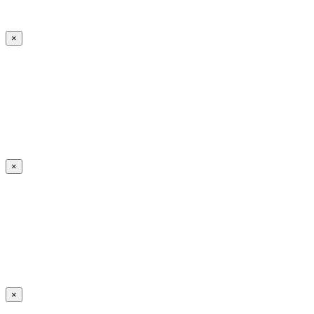
×
×
×