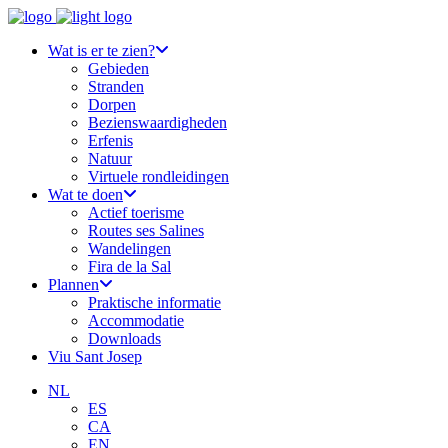
Wat is er te zien?
Gebieden
Stranden
Dorpen
Bezienswaardigheden
Erfenis
Natuur
Virtuele rondleidingen
Wat te doen
Actief toerisme
Routes ses Salines
Wandelingen
Fira de la Sal
Plannen
Praktische informatie
Accommodatie
Downloads
Viu Sant Josep
NL
ES
CA
EN