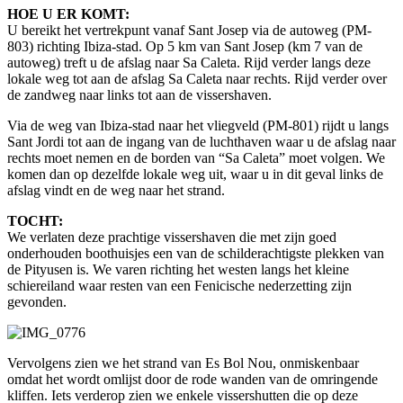
HOE U ER KOMT:
U bereikt het vertrekpunt vanaf Sant Josep via de autoweg (PM-
803) richting Ibiza-stad. Op 5 km van Sant Josep (km 7 van de
autoweg) treft u de afslag naar Sa Caleta. Rijd verder langs deze
lokale weg tot aan de afslag Sa Caleta naar rechts. Rijd verder over
de zandweg naar links tot aan de vissershaven.
Via de weg van Ibiza-stad naar het vliegveld (PM-801) rijdt u langs
Sant Jordi tot aan de ingang van de luchthaven waar u de afslag naar
rechts moet nemen en de borden van “Sa Caleta” moet volgen. We
komen dan op dezelfde lokale weg uit, waar u in dit geval links de
afslag vindt en de weg naar het strand.
TOCHT:
We verlaten deze prachtige vissershaven die met zijn goed
onderhouden boothuisjes een van de schilderachtigste plekken van
de Pityusen is. We varen richting het westen langs het kleine
schiereiland waar resten van een Fenicische nederzetting zijn
gevonden.
Vervolgens zien we het strand van Es Bol Nou, onmiskenbaar
omdat het wordt omlijst door de rode wanden van de omringende
kliffen. Iets verderop zien we enkele vissershutten die op deze