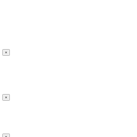
×
×
×