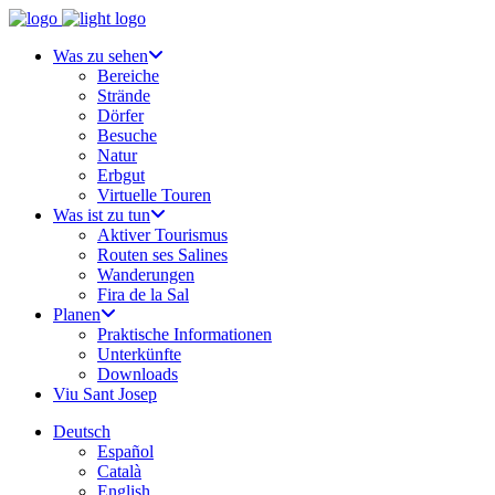
Was zu sehen
Bereiche
Strände
Dörfer
Besuche
Natur
Erbgut
Virtuelle Touren
Was ist zu tun
Aktiver Tourismus
Routen ses Salines
Wanderungen
Fira de la Sal
Planen
Praktische Informationen
Unterkünfte
Downloads
Viu Sant Josep
Deutsch
Español
Català
English