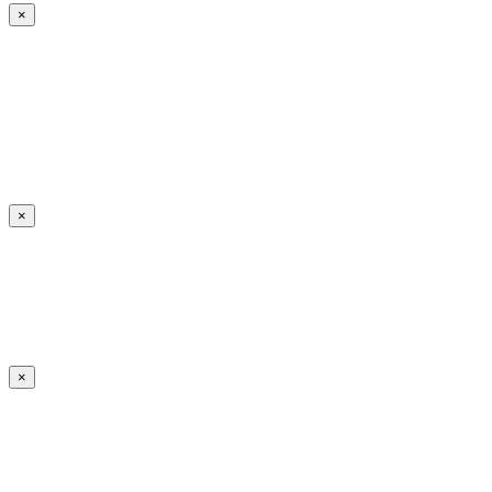
×
×
×