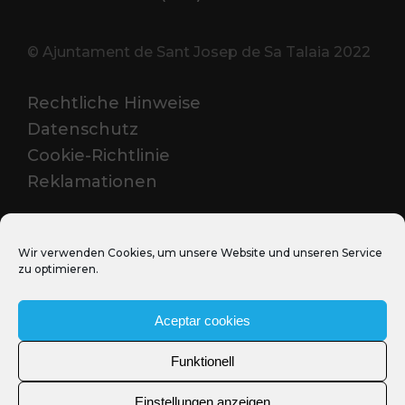
© Ajuntament de Sant Josep de Sa Talaia 2022
Rechtliche Hinweise
Datenschutz
Cookie-Richtlinie
Reklamationen
PROFESSIONELL
Wir verwenden Cookies, um unsere Website und unseren Service
zu optimieren.
Media Santjosep.net
Sant Josep Film Office
Aceptar cookies
Funktionell
Einstellungen anzeigen