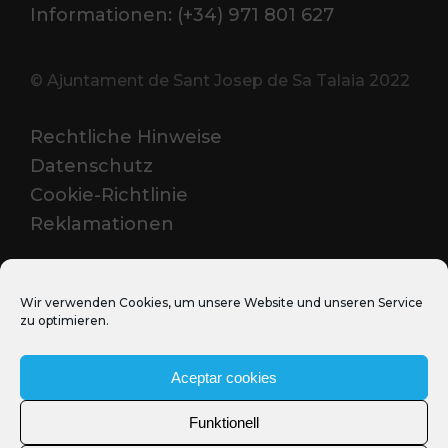
Informationen: (+34) 971 801 627
© Ajuntament de Sant Josep de Sa Talaia 2022
Rechtliche Hinweise
Datenschutz
Cookie-Richtlinie
Reklamationen
PROFESSIONELL
Wir verwenden Cookies, um unsere Website und unseren Service
zu optimieren.
Media Santjosep.net
Sant Josep Film Office
Aceptar cookies
Funktionell