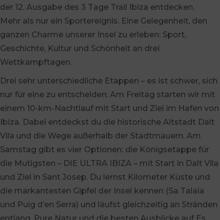
der 12. Ausgabe des 3 Tage Trail Ibiza entdecken.
Mehr als nur ein Sportereignis. Eine Gelegenheit, den
ganzen Charme unserer Insel zu erleben: Sport,
Geschichte, Kultur und Schönheit an drei
Wettkampftagen.
Drei sehr unterschiedliche Etappen – es ist schwer, sich
nur für eine zu entscheiden: Am Freitag starten wir mit
einem 10-km-Nachtlauf mit Start und Ziel im Hafen von
Ibiza. Dabei entdeckst du die historische Altstadt Dalt
Vila und die Wege außerhalb der Stadtmauern. Am
Samstag gibt es vier Optionen: die Königsetappe für
die Mutigsten – DIE ULTRA IBIZA – mit Start in Dalt Vila
und Ziel in Sant Josep. Du lernst Kilometer Küste und
die markantesten Gipfel der Insel kennen (Sa Talaia
und Puig d’en Serra) und läufst gleichzeitig an Stränden
entlang. Pure Natur und die besten Ausblicke auf Es