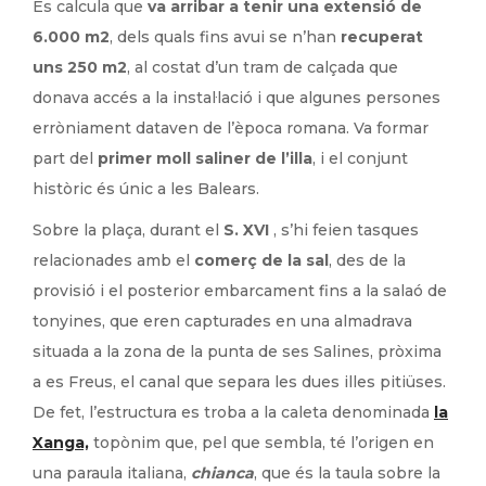
Es calcula que
va arribar a tenir una extensió de
6.000 m2
, dels quals fins avui se n’han
recuperat
uns 250 m2
, al costat d’un tram de calçada que
donava accés a la instal·lació i que algunes persones
erròniament dataven de l’època romana. Va formar
part del
primer moll saliner de l’illa
, i el conjunt
històric és únic a les Balears.
Sobre la plaça, durant el
S. XVI
, s’hi feien tasques
relacionades amb el
comerç de la sal
, des de la
provisió i el posterior embarcament fins a la salaó de
tonyines, que eren capturades en una almadrava
situada a la zona de la punta de ses Salines, pròxima
a es Freus, el canal que separa les dues illes pitiüses.
De fet, l’estructura es troba a la caleta denominada
la
Xanga,
topònim que, pel que sembla, té l’origen en
una paraula italiana,
chianca
, que és la taula sobre la