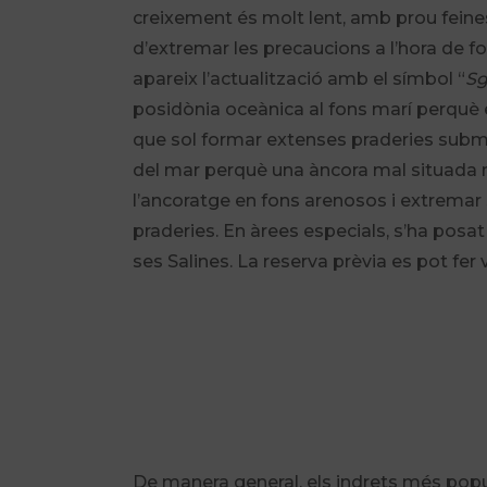
creixement és molt lent, amb prou feine
d’extremar les precaucions a l’hora de fo
apareix l’actualització amb el símbol “
Sg
posidònia oceànica al fons marí perquè 
que sol formar extenses praderies subma
del mar perquè una àncora mal situada no
l’ancoratge en fons arenosos i extremar 
praderies. En àrees especials, s’ha posa
ses Salines. La reserva prèvia es pot fer
De manera general, els indrets més popu