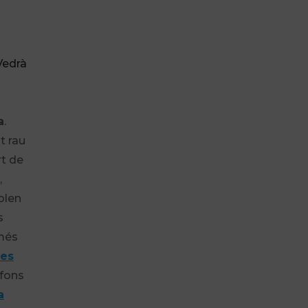
Vedrà
a
.
t rau
rt de
,
volen
s
 més
es
 fons
a