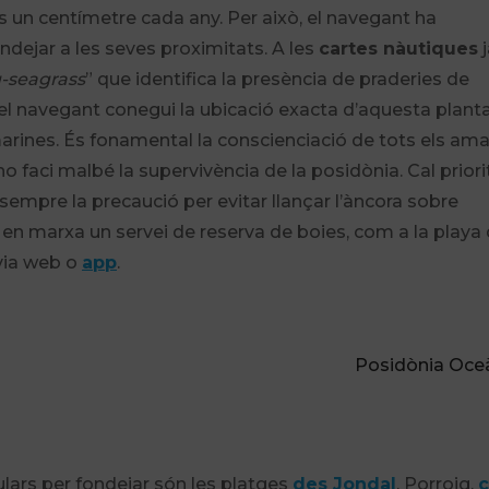
s un centímetre cada any. Per això, el navegant ha
ndejar a les seves proximitats. A les
cartes nàutiques
j
-seagrass
” que identifica la presència de praderies de
el navegant conegui la ubicació exacta d’aquesta planta
rines. És fonamental la conscienciació de tots els am
 faci malbé la supervivència de la posidònia. Cal priori
sempre la precaució per evitar llançar l’àncora sobre
t en marxa un servei de reserva de boies, com a la playa
 via web o
app
.
Posidònia Oce
lars per fondejar són les platges
des Jondal
, Porroig,
c