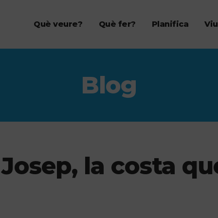
Què veure?
Què fer?
Planifica
Viu
Blog
Josep, la costa qu