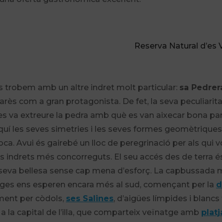
Reserva Natural d’es 
s trobem amb un altre indret molt particular:
sa Pedrer
ès com a gran protagonista. De fet, la seva peculiarita
l es va extreure la pedra amb què es van aixecar bona pa
aquí les seves simetries i les seves formes geomètriques
 roca. Avui és gairebé un lloc de peregrinació per als qui 
ls indrets més concorreguts. El seu accés des de terra é
 la seva bellesa sense cap mena d’esforç. La capbussada
atges ens esperen encara més al sud, començant per la
d
ment per còdols,
ses Salines
, d’aigües límpides i blancs
p a la capital de l’illa, que comparteix veïnatge amb
platj