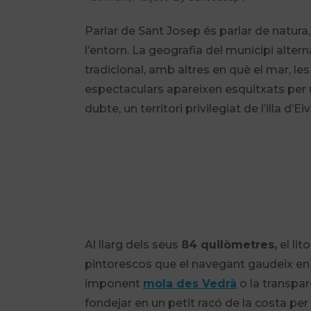
Parlar de Sant Josep és parlar de natura
l’entorn. La geografia del municipi alter
tradicional, amb altres en què el mar, le
espectaculars apareixen esquitxats per u
dubte, un territori privilegiat de l’illa d’
Al llarg dels seus
84 quilòmetres,
el lit
pintorescos que el navegant gaudeix en to
imponent
mola des Vedrà
o la transpa
fondejar en un petit racó de la costa pe