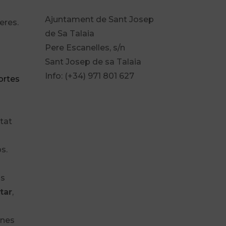
Ajuntament de Sant Josep
eres.
de Sa Talaia
Pere Escanelles, s/n
Sant Josep de sa Talaia
Info: (+34) 971 801 627
ortes
itat
s.
ls
tar
,
unes