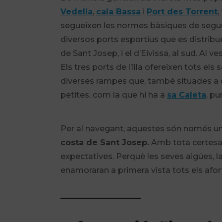
Vedella
,
cala Bassa
i
Port des Torrent
,
segueixen les normes bàsiques de seguret
diversos ports esportius que es distribue
de Sant Josep, i el d’Eivissa, al sud. Al 
Els tres ports de l’illa ofereixen tots el
diverses rampes que, també situades a 
petites, com la que hi ha a
sa Caleta
, p
Per al navegant, aquestes són només une
costa de Sant Josep.
Amb tota certesa, 
expectatives. Perquè les seves aigües, la
enamoraran a primera vista tots els afor