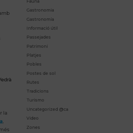
Fauna
Gastronomia
s amb
Gastronomía
Informació útil
Passejades
s
Patrimoni
Platjes
Pobles
Postes de sol
Vedrà
Rutes
Tradicions
Turismo
Uncategorized @ca
r la
Video
a
,
Zones
 més