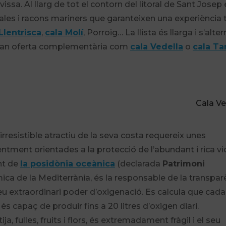
ivissa. Al llarg de tot el contorn del litoral de Sant Josep
s i racons mariners que garanteixen una experiència t
Llentrisca
,
cala Molí
, Porroig… La llista és llarga i s’alte
gran oferta complementària com
cala Vedella
o
cala Ta
Cala Ve
irresistible atractiu de la seva costa requereix unes
ment orientades a la protecció de l’abundant i rica vi
nt de
la posidònia oceànica
(declarada
Patrimoni
ica de la Mediterrània, és la responsable de la transpar
l seu extraordinari poder d’oxigenació. Es calcula que cada
 capaç de produir fins a 20 litres d’oxigen diari.
a, fulles, fruits i flors, és extremadament fràgil i el seu