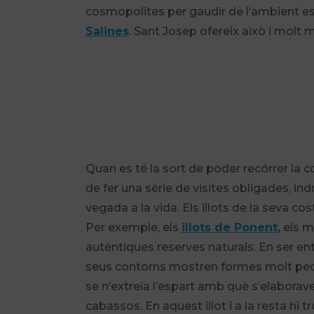
cosmopolites per gaudir de l’ambient estiv
Salines
. Sant Josep ofereix això i molt
Quan es té la sort de poder recórrer la 
de fer una sèrie de visites obligades, 
vegada a la vida. Els illots de la seva c
Per exemple, els
illots de Ponent,
els mé
autèntiques reserves naturals. En ser e
seus contorns mostren formes molt peculi
se n’extreia l’espart amb què s’elabora
cabassos. En aquest illot i a la resta 