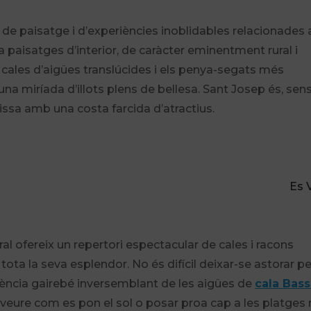
, de paisatge i d’experiències inoblidables relacionade
na paisatges d’interior, de caràcter eminentment rural i
s cales d’aigües translúcides i els penya-segats més
na miríada d’illots plens de bellesa. Sant Josep és, sen
Eivissa amb una costa farcida d’atractius.
Es 
oral ofereix un repertori espectacular de cales i racons
ta la seva esplendor. No és difícil deixar-se astorar pe
rència gairebé inversemblant de les aigües de
cala Bass
r veure com es pon el sol o posar proa cap a les platges