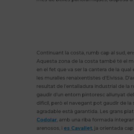
Continuant la costa, rumb cap al sud, en
Aquesta zona de la costa també té el mar
en el fet que va ser la cantera de la qua
les muralles renaixentistes d’Eivissa. D’
resultat de l’entalladura industrial de la
gaudir d’un entorn pintoresc allunyat de
difícil, però el navegant pot gaudir de
agradable està garantida. Les grans pl
Codolar
, amb una riba formada íntegra
arenosos, i
es Cavallet
, ja orientada ca