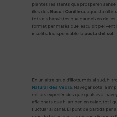
plantes resistents que prosperen sense i
illes des
Bosc i Conillera
, aquesta últi
tots els banyistes que gaudeixen de les 
format per marès que, esculpit pel vent i
insòlits. Indispensable la
posta del sol
.
En un altre grup d’illots, més al sud, hi 
Natural des Vedrà
. Navegar sota la imp
millors experiències que qualsevol naveg
aficionats que hi arriben en caiac, tot i 
fluctuar al canal. El punt de partida per 
més de belles panoràmiques, disposa d’u