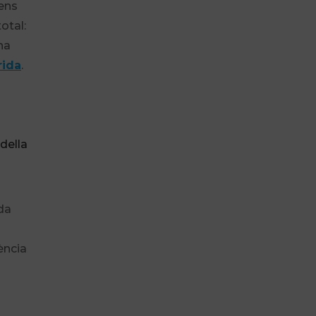
 ens
otal:
rna
rida
.
della
da
ència