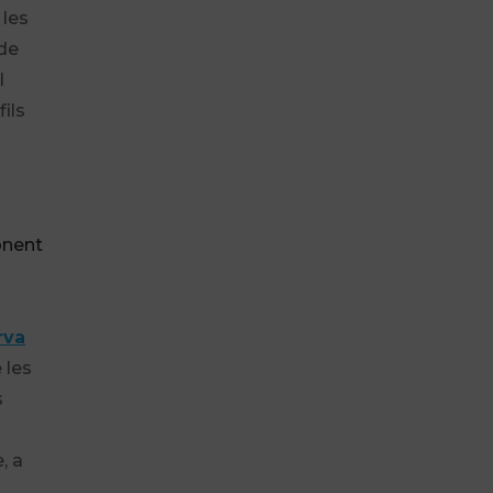
 les
de
l
ils
onent
rva
 les
s
, a