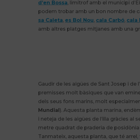
d’en Bossa
, limítrof amb el municipi d’E
podem trobar amb un bon nombre de cale
sa Caleta
,
es Bol Nou
,
cala Carbó
,
cala 
amb altres platges mitjanes amb una 
Gaudir de les aigües de Sant Josep i de l’
premisses molt bàsiques que van eminent
dels seus fons marins, molt especialme
Mundial
). Aquesta planta marina, endèm
i neteja de les aigües de l’illa gràcies a
metre quadrat de praderia de posidònia és
Tanmateix, aquesta planta, que té arrel, tij