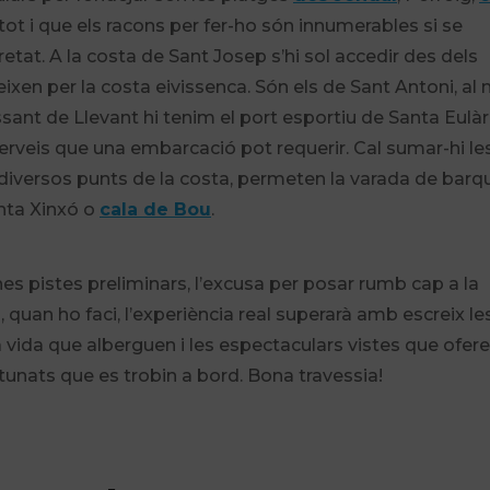
 tot i que els racons per fer-ho són innumerables si se
at. A la costa de Sant Josep s’hi sol accedir des dels
ixen per la costa eivissenca. Són els de Sant Antoni, al 
vessant de Llevant hi tenim el port esportiu de Santa Eulàr
s serveis que una embarcació pot requerir. Cal sumar-hi le
diversos punts de la costa, permeten la varada de barq
unta Xinxó o
cala de Bou
.
s pistes preliminars, l’excusa per posar rumb cap a la
quan ho faci, l’experiència real superarà amb escreix le
 vida que alberguen i les espectaculars vistes que ofere
tunats que es trobin a bord. Bona travessia!