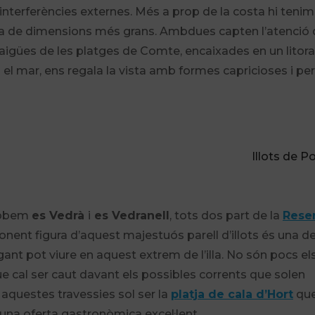
nterferències externes. Més a prop de la costa hi tenim
ma de dimensions més grans. Ambdues capten l’atenció 
aigües de les platges de Comte, encaixades en un litora
 el mar, ens regala la vista amb formes capricioses i perf
Illots de P
trobem
es Vedrà
i
es Vedranell
, tots dos part de la
Rese
onent figura d’aquest majestuós parell d’illots és una de
ant pot viure en aquest extrem de l’illa. No són pocs el
que cal ser caut davant els possibles corrents que solen
a aquestes travessies sol ser la
platja de cala d’Hort
que
na oferta gastronòmica excel·lent.