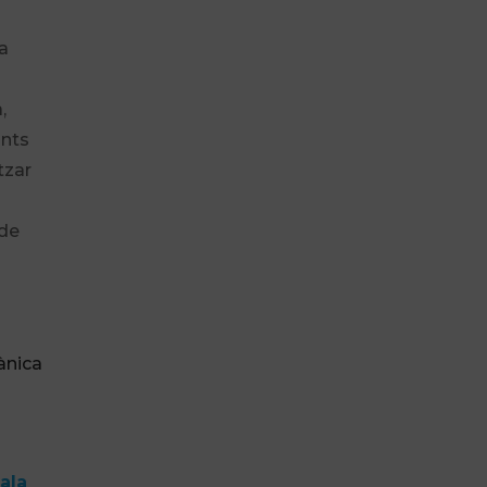
a
,
ants
tzar
 de
ànica
ala