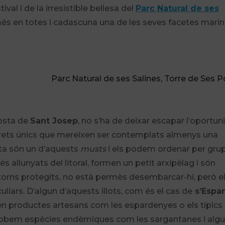
al i de la irresistible bellesa del
Parc Natural de ses
 més en totes i cadascuna una de les seves facetes marin
Parc Natural de ses Salines, Torre de Ses P
costa de
Sant Josep
, no s’ha de deixar escapar l’oportun
indrets únics que mereixen ser contemplats almenys una
osta són un d’aquests
musts
i els podem ordenar per grup
s allunyats del litoral, formen un petit arxipèlag i són
ntorns protegits, no està permès desembarcar-hi, però e
ars. D’algun d’aquests illots, com és el cas de
s’Espar
ven productes artesans com les espardenyes o els típics
hi trobem espècies endèmiques com les sargantanes i alg