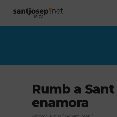
Rumb a Sant 
enamora
Patrimoni
,
Platjes
By
Sant Josep