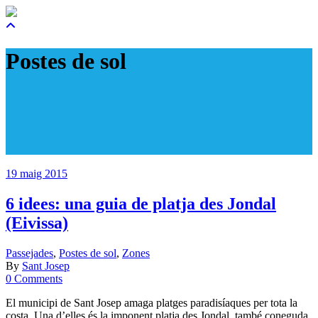
Postes de sol
19 maig 2015
6 idees: una guia de platja des Jondal
(Eivissa)
Passejades
,
Postes de sol
,
Zones
By
Sant Josep
0 Comments
El municipi de Sant Josep amaga platges paradisíaques per tota la
costa. Una d’elles és la imponent platja des Jondal, també coneguda