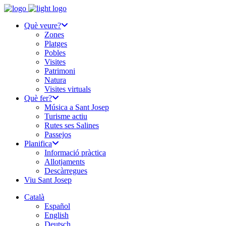
Què veure?
Zones
Platges
Pobles
Visites
Patrimoni
Natura
Visites virtuals
Què fer?
Música a Sant Josep
Turisme actiu
Rutes ses Salines
Passejos
Planifica
Informació pràctica
Allotjaments
Descàrregues
Viu Sant Josep
Català
Español
English
Deutsch