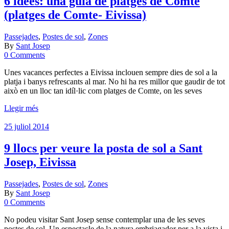
6 idees: una guia de platges de Comte
(platges de Comte- Eivissa)
Passejades
,
Postes de sol
,
Zones
By
Sant Josep
0 Comments
Unes vacances perfectes a Eivissa inclouen sempre dies de sol a la
platja i banys refrescants al mar. No hi ha res millor que gaudir de tot
això en un lloc tan idíl·lic com platges de Comte, on les seves
Llegir més
25 juliol 2014
9 llocs per veure la posta de sol a Sant
Josep, Eivissa
Passejades
,
Postes de sol
,
Zones
By
Sant Josep
0 Comments
No podeu visitar Sant Josep sense contemplar una de les seves
postes de sol. Un espectacle de la natura embriagador per a la vista i