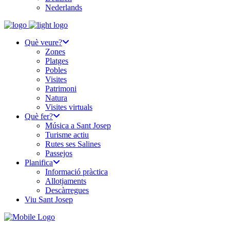
Nederlands
Què veure?
Zones
Platges
Pobles
Visites
Patrimoni
Natura
Visites virtuals
Què fer?
Música a Sant Josep
Turisme actiu
Rutes ses Salines
Passejos
Planifica
Informació pràctica
Allotjaments
Descàrregues
Viu Sant Josep