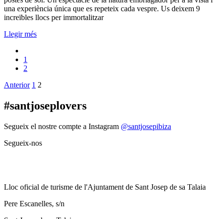
una experiència única que es repeteix cada vespre. Us deixem 9
increïbles llocs per immortalitzar
Llegir més
1
2
Paginació
Anterior
1
2
de
#santjoseplovers
les
entrades
Segueix el nostre compte a Instagram
@santjosepibiza
Segueix-nos
Lloc oficial de turisme de l'Ajuntament de Sant Josep de sa Talaia
Pere Escanelles, s/n