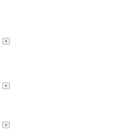
×
×
×