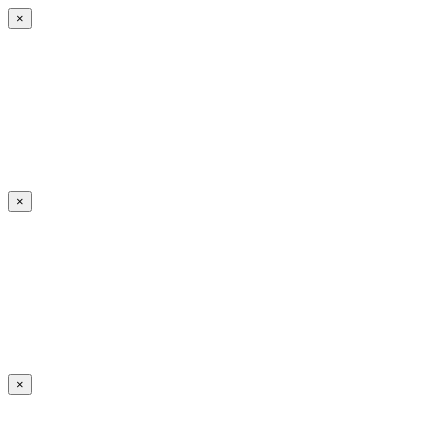
×
×
×