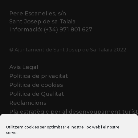
Pere Escanelles, s/n
Sant Josep de sa Talaia
Informació: (+34) 971 801 627
© Ajuntament de Sant Josep de Sa Talaia 2022
Avís Legal
Política de privacitat
Política de cookies
Política de Qualitat
Reclamcions
Pla estratègic per al desenvoupament turíst
2023-2026
Utilitzem cookies per optimitzar el nostre lloc web i el nostre
servei.