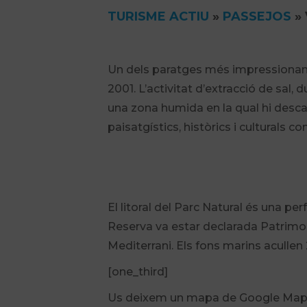
TURISME ACTIU
»
PASSEJOS
»
Un dels paratges més impressionants d
2001. L’activitat d’extracció de sal
una zona humida en la qual hi desca
paisatgístics, històrics i culturals 
El litoral del Parc Natural és una p
Reserva va estar declarada Patrimoni
Mediterrani. Els fons marins aculle
[one_third]
Us deixem un mapa de Google Maps pe