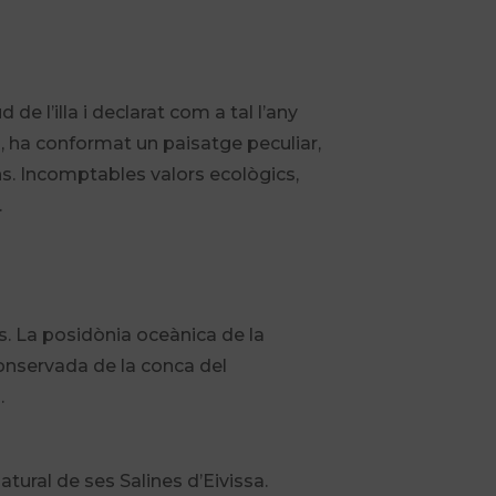
e l’illa i declarat com a tal l’any
s, ha conformat un paisatge peculiar,
s. Incomptables valors ecològics,
.
rs. La posidònia oceànica de la
conservada de la conca del
.
ural de ses Salines d’Eivissa.