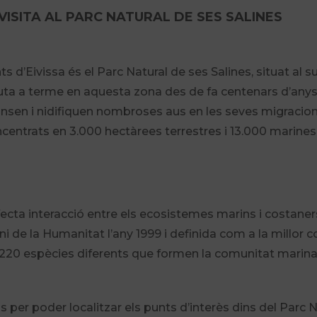
VISITA AL PARC NATURAL DE SES SALINES
’Eivissa és el Parc Natural de ses Salines, situat al sud d
, duta a terme en aquesta zona des de fa centenars d’any
nsen i nidifiquen nombroses aus en les seves migracion
concentrats en 3.000 hectàrees terrestres i 13.000 marines
erfecta interacció entre els ecosistemes marins i costane
 de la Humanitat l’any 1999 i definida com a la millor 
n 220 espècies diferents que formen la comunitat marina
r poder localitzar els punts d’interès dins del Parc Nat