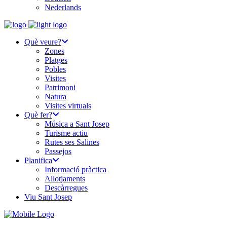
Nederlands
Què veure?
Zones
Platges
Pobles
Visites
Patrimoni
Natura
Visites virtuals
Què fer?
Música a Sant Josep
Turisme actiu
Rutes ses Salines
Passejos
Planifica
Informació pràctica
Allotjaments
Descàrregues
Viu Sant Josep