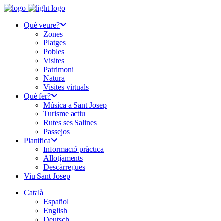
Què veure?
Zones
Platges
Pobles
Visites
Patrimoni
Natura
Visites virtuals
Què fer?
Música a Sant Josep
Turisme actiu
Rutes ses Salines
Passejos
Planifica
Informació pràctica
Allotjaments
Descàrregues
Viu Sant Josep
Català
Español
English
Deutsch