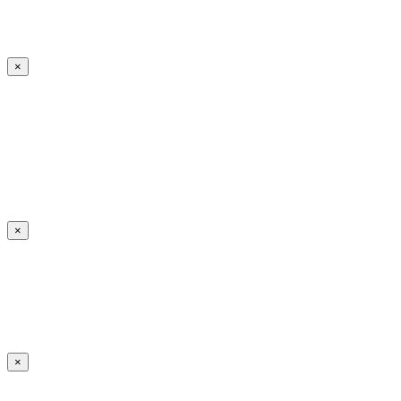
×
×
×