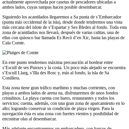
actualmente aprovechada por casetas de pescadores ubicadas a
ambos lados, cuyas rampas hacen posible desembarcar.
Siguiendo los acantilados llegaremos a Sa punta de s’Embarcador
(punta más occidental de la isla), desde donde tendremos una vista
más cercana del islote de s’Espartar y Ses Bledes al fondo. Toda esta
zona de acantilados nos llevará, después de varias calitas, una de
ellas con quiosco bar llamada Es Recò d’en Xic, hasta las playas de
Cala Comte.
En este punto tendremos máxima precaución al bordear entre
s’Escull de ses Punxes y la costa. Un poco más alejado se encuentra
s’Escull Llarg, s’Illa des Bosc y, más al fondo, la isla de Sa
Conillera.
Esta zona tiene gran tráfico marítimo y muchas corrientes, con
playas a ambos lados de arena na, disfrutaremos de unos fondos
cristalinos. La playa cuenta con bares, restaurantes y todos los
servicios; cuenta, además, con una gran zona de aparcamiento en lo
alto; logrando conservar su condición de playa virgen. Para la
navegación ésta es una zona con fuertes vientos y posibilidad de
encontrar olas al desembarcar.
Más adelante encontraremos un embarcadero, con barcos de