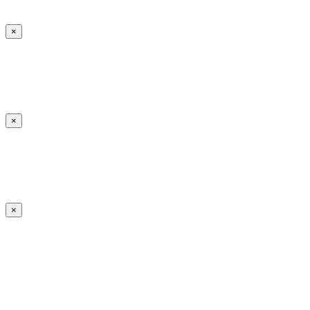
×
×
×