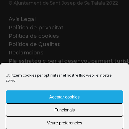
© Ajuntament de Sant Josep de Sa Talaia 2022
Avís Legal
Política de privacitat
Política de cookies
Política de Qualitat
Reclamcions
Pla estratègic per al desenvoupament turíst
2023-2026
Utilitzem cookies per optimitzar el nostre lloc web i el nostre
servei.
PROFESSIONALS
Aceptar cookies
Funcionals
Veure preferencies