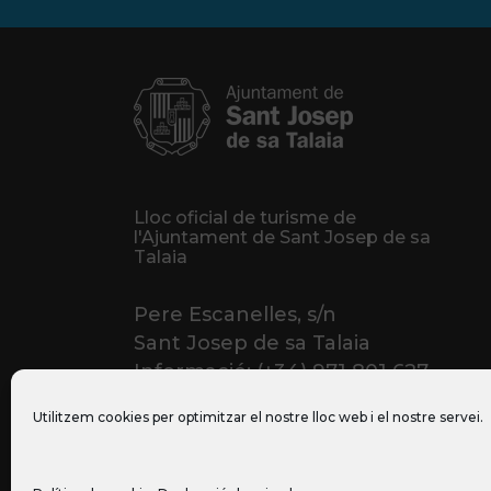
Lloc oficial de turisme de
l'Ajuntament de Sant Josep de sa
Talaia
Pere Escanelles, s/n
Sant Josep de sa Talaia
Informació: (+34) 971 801 627
Utilitzem cookies per optimitzar el nostre lloc web i el nostre servei.
© Ajuntament de Sant Josep de Sa Tala
2022