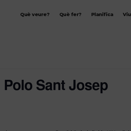
Què veure?
Què fer?
Planifica
Viu
h Polo Sant Josep