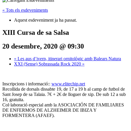
« Tots els esdeveniments
Aquest esdeveniment ja ha passat.
XIII Cursa de sa Salsa
20 desembre, 2020 @ 09:30
«
Les aus d’ivern, itinerari ornitològic amb Balears Natura
XXI (Sense) Sobrassada Rock 2020
»
Inscripcions i informació::
www.elitechip.net
Recollida de dorsals dissabte 19, de 17 a 19 h al camp de futbol de
Sant Josep de sa Talaia. 7€ + 2€ de lloguer de xip. De sub 12 a sub
16, gratuïta.
Col·laboració especial amb la ASOCIACIÓN DE FAMILIARES
DE ENFERMOS DE ALZHEIMER DE IBIZA Y
FORMENTERA (AFAEF).