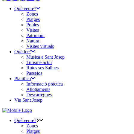
Què veure?
Zones
Platges
Pobles
Visites
Patrimoni
Natura
Visites virtuals
Què fer?
Música a Sant Josep
Turisme actiu
Rutes ses Salines
Passejos
Planifica
Informació pràctica
Allotjaments
Descàrregues
Viu Sant Josep
Què veure?
Zones
Platges