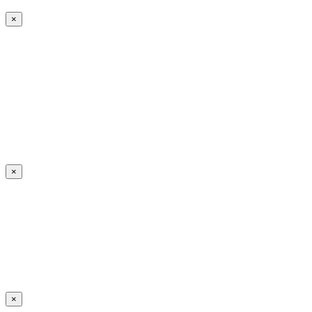
×
×
×