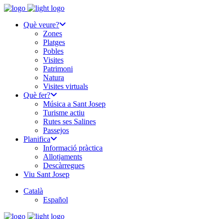
Què veure?
Zones
Platges
Pobles
Visites
Patrimoni
Natura
Visites virtuals
Què fer?
Música a Sant Josep
Turisme actiu
Rutes ses Salines
Passejos
Planifica
Informació pràctica
Allotjaments
Descàrregues
Viu Sant Josep
Català
Español