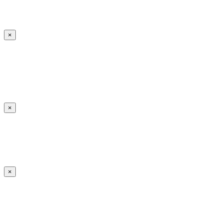
×
×
×