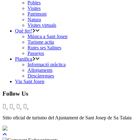
Pobles
Visites
Patrimoni
Natura
Visites virtuals
Què fer?
Música a Sant Josep
Turisme actiu
Rutes ses Salines
Passejos
Planifica
Informació pràctica
Allotjaments
Descàrregues
Viu Sant Josep
Follow Us
Sitio oficial de turismo del Ajuntament de Sant Josep de Sa Talaia