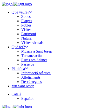
Què veure?
Zones
Platges
Pobles
Visites
Patrimoni
Natura
Visites virtuals
Què fer?
Música a Sant Josep
Turisme actiu
Rutes ses Salines
Passejos
Planifica
Informació pràctica
Allotjaments
Descàrregues
Viu Sant Josep
Català
Español