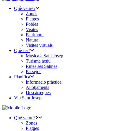
Què veure?
Zones
Platges
Pobles
Visites
Patrimoni
Natura
Visites virtuals
Què fer?
Música a Sant Josep
Turisme actiu
Rutes ses Salines
Passejos
Planifica
Informació pràctica
Allotjaments
Descàrregues
Viu Sant Josep
Què veure?
Zones
Platges