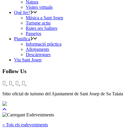
Natura
Visites virtuals
Què fer?
Música a Sant Josep
Turisme actiu
Rutes ses Salines
Passejos
Planifica
Informació pràctica
Allotjaments
Descàrregues
Viu Sant Josep
Follow Us
Sitio oficial de turismo del Ajuntament de Sant Josep de Sa Talaia
« Tots els esdeveniments