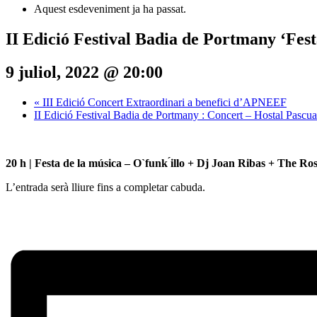
Aquest esdeveniment ja ha passat.
II Edició Festival Badia de Portmany ‘Fes
9 juliol, 2022 @ 20:00
«
III Edició Concert Extraordinari a benefici d’APNEEF
II Edició Festival Badia de Portmany : Concert – Hostal Pascu
20 h | Festa de la música – O`funk ́illo + Dj Joan Ribas + The R
L’entrada serà lliure fins a completar cabuda.