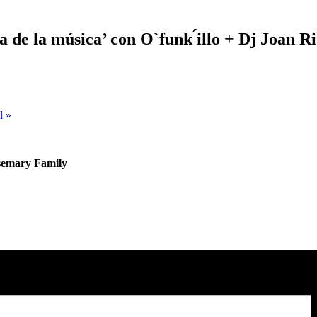
ta de la música’ con O`funk ́illo + Dj Joan
al
»
osemary Family