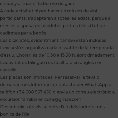
un bany al mar, si fa bo i ve de gust.
A cada activitat hi pot haver un màxim de vint
participants; s’adaptaran a totes les edats, perquè a
més es disposa de bicicletes petites i fins i tot de
cadiretes per a bebès.
Les bicicletes, evidentment, també estan incloses.
L’excursió s’organitza cada dissabte de la temporada
d’estiu. L’horari és de 10.30 a 13.30 h, aproximadament.
L’activitat és bilingüe i es fa alhora en anglès i en
castellà.
Les places són limitades. Per reservar la teva o
demanar més informació, contacta per WhatsApp al
telèfon +34 608 557 450 o envia un correu electrònic a
excursion.familiar.en.ibiza@gmail.com.
Descobreix tots els secrets d’un dels indrets més
bonics de l’illa!