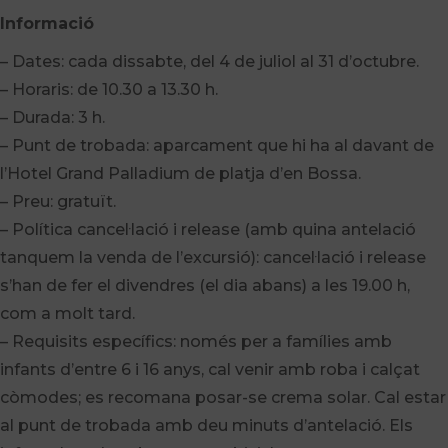
Informació
– Dates: cada dissabte, del 4 de juliol al 31 d’octubre.
– Horaris: de 10.30 a 13.30 h.
– Durada: 3 h.
– Punt de trobada: aparcament que hi ha al davant de
l’Hotel Grand Palladium de platja d’en Bossa.
– Preu: gratuït.
– Política cancel·lació i release (amb quina antelació
tanquem la venda de l’excursió): cancel·lació i release
s’han de fer el divendres (el dia abans) a les 19.00 h,
com a molt tard.
– Requisits específics: només per a famílies amb
infants d’entre 6 i 16 anys, cal venir amb roba i calçat
còmodes; es recomana posar-se crema solar. Cal estar
al punt de trobada amb deu minuts d’antelació. Els