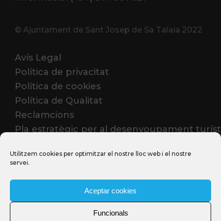
© Ajuntament de Sant Josep de Sa Talaia 2022
Avís Legal
Política de privacitat
Política de cookies
Política de Qualitat
Reclamcions
Pla estratègic per al desenvoupament turíst
2023-2026
Utilitzem cookies per optimitzar el nostre lloc web i el nostre
servei.
PROFESSIONALS
Aceptar cookies
Funcionals