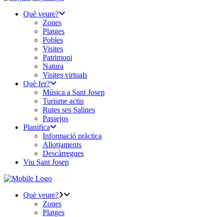
Què veure?
Zones
Platges
Pobles
Visites
Patrimoni
Natura
Visites virtuals
Què fer?
Música a Sant Josep
Turisme actiu
Rutes ses Salines
Passejos
Planifica
Informació pràctica
Allotjaments
Descàrregues
Viu Sant Josep
Què veure?
Zones
Platges