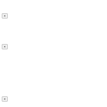
×
×
×