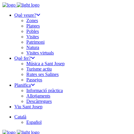
Què veure?
Zones
Platges
Pobles
Visites
Patrimoni
Natura
Visites virtuals
Què fer?
Música a Sant Josep
Turisme actiu
Rutes ses Salines
Passejos
Planifica
Informació pràctica
Allotjaments
Descàrregues
Viu Sant Josep
Català
Español