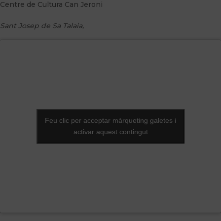
Centre de Cultura Can Jeroni
Sant Josep de Sa Talaia
,
Feu clic per acceptar màrqueting galetes i
Feu clic per acceptar màrqueting galetes i
activar aquest contingut
activar aquest contingut