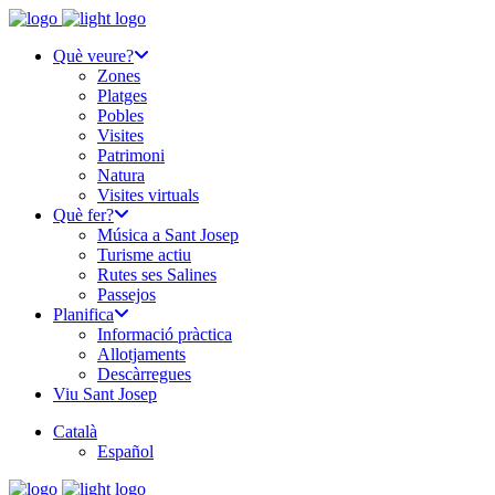
Què veure?
Zones
Platges
Pobles
Visites
Patrimoni
Natura
Visites virtuals
Què fer?
Música a Sant Josep
Turisme actiu
Rutes ses Salines
Passejos
Planifica
Informació pràctica
Allotjaments
Descàrregues
Viu Sant Josep
Català
Español