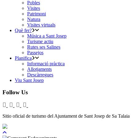
Pobles
Visites
Patrimoni
Natura
Visites virtuals
Què fer?
Música a Sant Josep
Turisme actiu
Rutes ses Salines
Passejos
Planifica
Informació pràctica
Allotjaments
Descàrregues
Viu Sant Josep
Follow Us
Sitio oficial de turismo del Ajuntament de Sant Josep de Sa Talaia