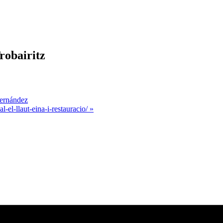
robairitz
Hernández
l-el-llaut-eina-i-restauracio/
»