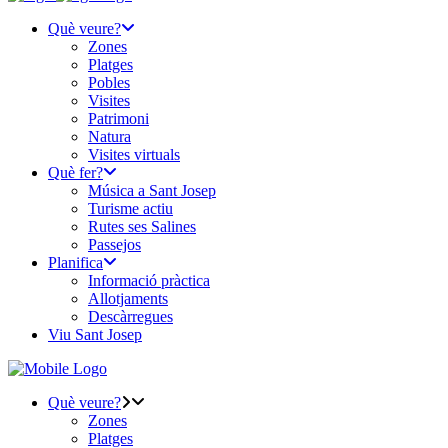
Què veure?
Zones
Platges
Pobles
Visites
Patrimoni
Natura
Visites virtuals
Què fer?
Música a Sant Josep
Turisme actiu
Rutes ses Salines
Passejos
Planifica
Informació pràctica
Allotjaments
Descàrregues
Viu Sant Josep
Què veure?
Zones
Platges