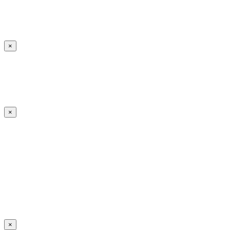
×
×
×