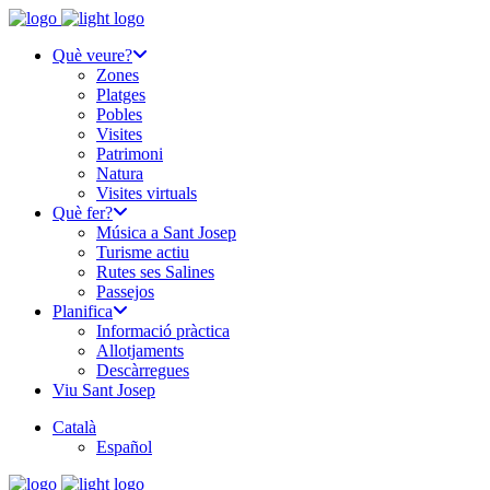
Què veure?
Zones
Platges
Pobles
Visites
Patrimoni
Natura
Visites virtuals
Què fer?
Música a Sant Josep
Turisme actiu
Rutes ses Salines
Passejos
Planifica
Informació pràctica
Allotjaments
Descàrregues
Viu Sant Josep
Català
Español