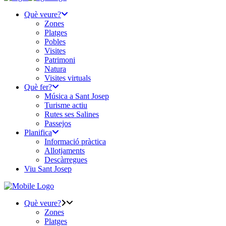
Què veure?
Zones
Platges
Pobles
Visites
Patrimoni
Natura
Visites virtuals
Què fer?
Música a Sant Josep
Turisme actiu
Rutes ses Salines
Passejos
Planifica
Informació pràctica
Allotjaments
Descàrregues
Viu Sant Josep
Què veure?
Zones
Platges