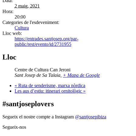
Data:
2 maig, 2021
Hora:
20:00
Categories de l'esdeveniment:
Cultura
Lloc web:
https://entrades.santjosep.org/par-
public/rest/evento/id/2731955
Lloc
Centre de Cultura Can Jeroni
Sant Josep de Sa Talaia
,
+ Mapa de Google
«
Ruta de senderisme, marxa nòrdica
Les aus d’estiu: itinerari ornitològic
»
#santjoseplovers
Segueix el nostre compte a Instagram
@santjosepibiza
Segueix-nos