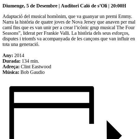
Diumenge, 5 de Desembre | Auditori Caló de s’Oli | 20:00H
Adaptació del musical homònim, que va guanyar un premi Emmy.
Narra la història de quatre joves de Nova Jersey que anaven per mal
camí fins que es van unir per a crear l’icònic grup musical The Four
Seasons”, liderat per Frankie Valli. La història dels seus esforços,
disputes i triomfs va acompanyada de les cançons que van influir en
tota una generació.
Any:
2014
Durada:
134 min.
Adreça:
Clint Eastwood
Música:
Bob Gaudio