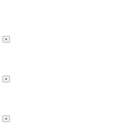
×
×
×