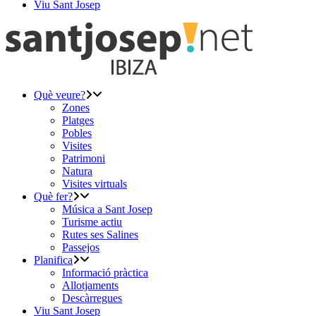
Viu Sant Josep
Què veure?
Zones
Platges
Pobles
Visites
Patrimoni
Natura
Visites virtuals
Què fer?
Música a Sant Josep
Turisme actiu
Rutes ses Salines
Passejos
Planifica
Informació pràctica
Allotjaments
Descàrregues
Viu Sant Josep