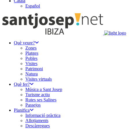
Català
Español
Què veure?
Zones
Platges
Pobles
Visites
Patrimoni
Natura
Visites virtuals
Què fer?
Música a Sant Josep
Turisme actiu
Rutes ses Salines
Passejos
Planifica
Informació pràctica
Allotjaments
Descàrregues