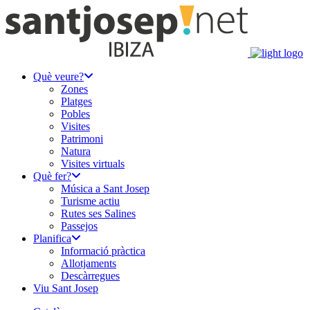
Què veure?
Zones
Platges
Pobles
Visites
Patrimoni
Natura
Visites virtuals
Què fer?
Música a Sant Josep
Turisme actiu
Rutes ses Salines
Passejos
Planifica
Informació pràctica
Allotjaments
Descàrregues
Viu Sant Josep