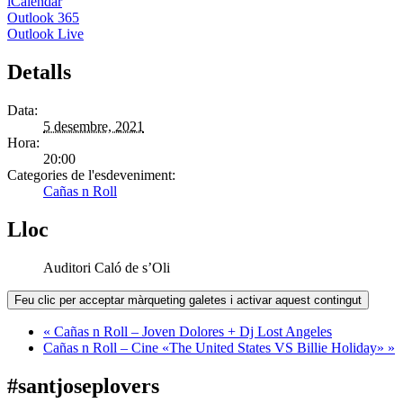
iCalendar
Outlook 365
Outlook Live
Detalls
Data:
5 desembre, 2021
Hora:
20:00
Categories de l'esdeveniment:
Cañas n Roll
Lloc
Auditori Caló de s’Oli
Feu clic per acceptar màrqueting galetes i activar aquest contingut
«
Cañas n Roll – Joven Dolores + Dj Lost Angeles
Cañas n Roll – Cine «The United States VS Billie Holiday»
»
#santjoseplovers