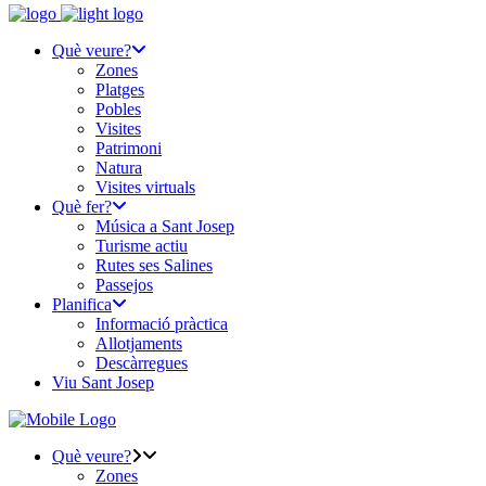
Què veure?
Zones
Platges
Pobles
Visites
Patrimoni
Natura
Visites virtuals
Què fer?
Música a Sant Josep
Turisme actiu
Rutes ses Salines
Passejos
Planifica
Informació pràctica
Allotjaments
Descàrregues
Viu Sant Josep
Què veure?
Zones