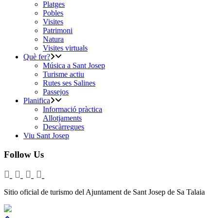
Platges
Pobles
Visites
Patrimoni
Natura
Visites virtuals
Què fer?
Música a Sant Josep
Turisme actiu
Rutes ses Salines
Passejos
Planifica
Informació pràctica
Allotjaments
Descàrregues
Viu Sant Josep
Follow Us
Sitio oficial de turismo del Ajuntament de Sant Josep de Sa Talaia