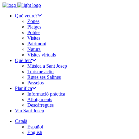
Què veure?
Zones
Platges
Pobles
Visites
Patrimoni
Natura
Visites virtuals
Què fer?
Música a Sant Josep
Turisme actiu
Rutes ses Salines
Passejos
Planifica
Informació pràctica
Allotjaments
Descàrregues
Viu Sant Josep
Català
Español
English