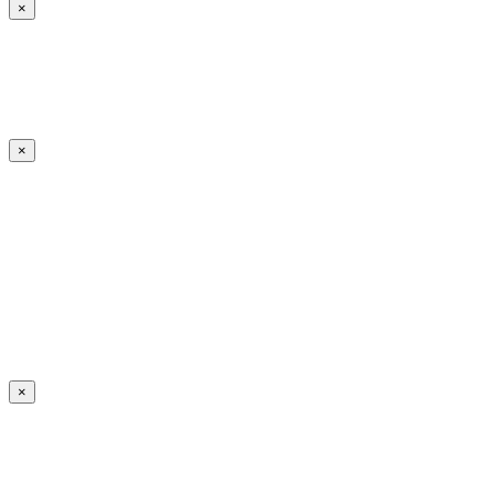
×
×
×