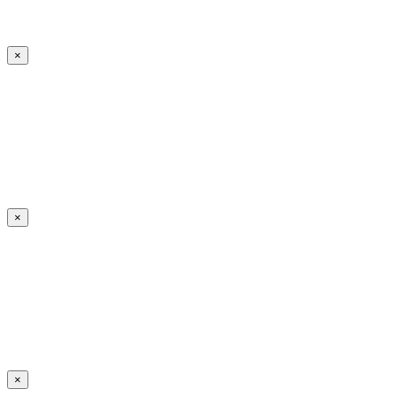
×
×
×