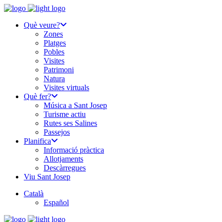
Què veure?
Zones
Platges
Pobles
Visites
Patrimoni
Natura
Visites virtuals
Què fer?
Música a Sant Josep
Turisme actiu
Rutes ses Salines
Passejos
Planifica
Informació pràctica
Allotjaments
Descàrregues
Viu Sant Josep
Català
Español