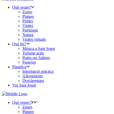
Què veure?
Zones
Platges
Pobles
Visites
Patrimoni
Natura
Visites virtuals
Què fer?
Música a Sant Josep
Turisme actiu
Rutes ses Salines
Passejos
Planifica
Informació pràctica
Allotjaments
Descàrregues
Viu Sant Josep
Què veure?
Zones
Platges