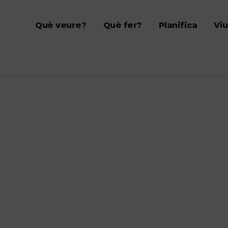
Què veure?
Què fer?
Planifica
Viu